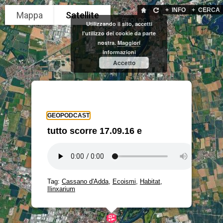
+
INFO
+
CERCA
GEOLOC
Utilizzando il sito, accetti
l'utilizzo dei cookie da parte
nostra.
Maggiori
informazioni
Accetto