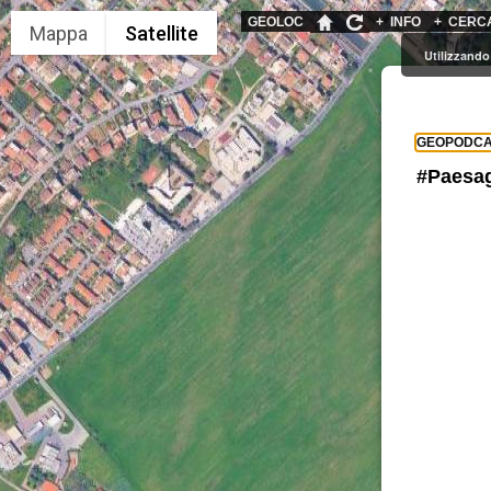
GEOLOC
+
INFO
+
CERC
Utilizzando 