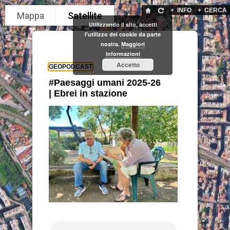
+
INFO
+
CERCA
GEOLOC
Utilizzando il sito, accetti
l'utilizzo dei cookie da parte
nostra.
Maggiori
informazioni
Accetto