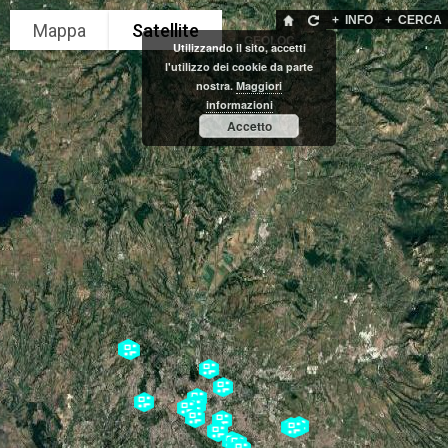
+
INFO
+
CERCA
GEOLOC
Utilizzando il sito, accetti
l'utilizzo dei cookie da parte
nostra.
Maggiori
informazioni
Accetto