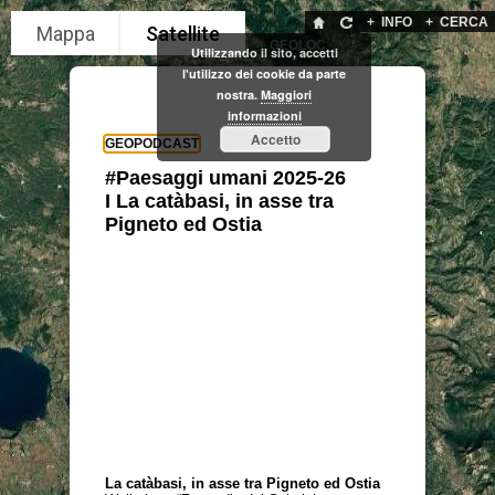
+
INFO
+
CERCA
GEOLOC
Utilizzando il sito, accetti
l'utilizzo dei cookie da parte
nostra.
Maggiori
informazioni
Accetto