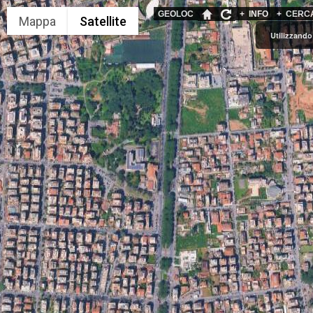
GEOLOC
+
INFO
+
CERC
Utilizzando 