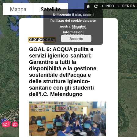
+
INFO
+
CERCA
GEOLOC
Utilizzando il sito, accetti
l'utilizzo dei cookie da parte
nostra.
Maggiori
informazioni
Accetto