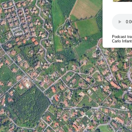
Podcast tra
Carlo Infan
Liceo Class
Docente: El
Report final
Tag:
Paesa