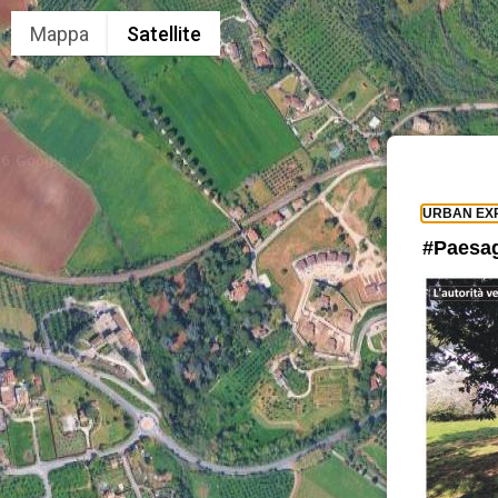
Mappa
Satellite
URBAN EX
#Paesag