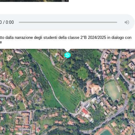
tto dalla narrazione degli studenti della classe 2°B 2024/2025 in dialogo con
te
ico-Linguistico-Scienze Umane M.T. Cicerone
ena De Santis | Performing Media Maker: Roberto De Luca
e
ggiUmani 2024