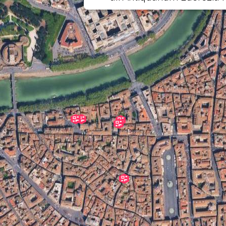
Artificiale”
Tag:
PaesaggiUmani 202